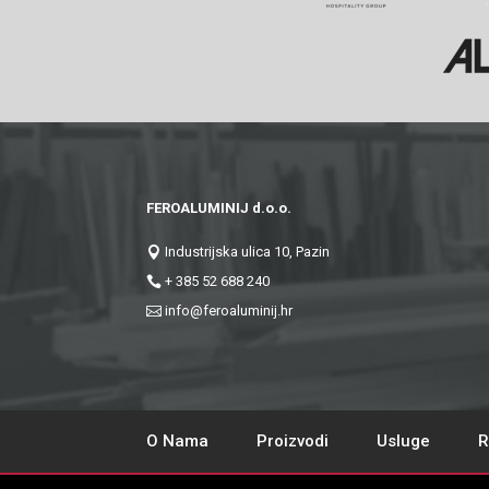
FEROALUMINIJ d.o.o.
Industrijska ulica 10, Pazin

+ 385 52 688 240

info@feroaluminij.hr

O Nama
Proizvodi
Usluge
R