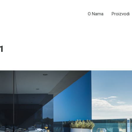
O Nama
Proizvodi
-1