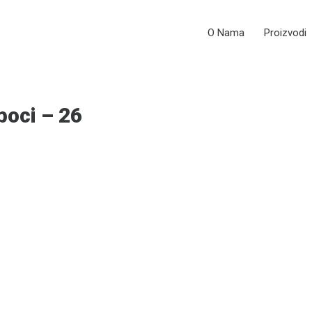
O Nama
Proizvodi
boci – 26