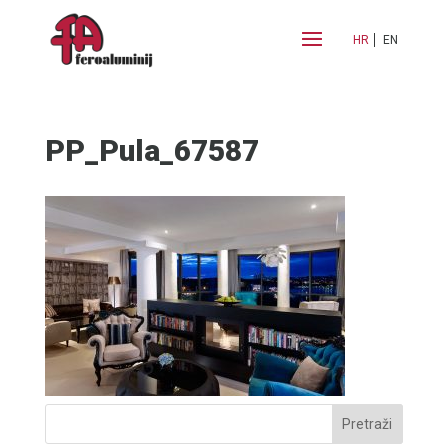
HR
EN
PP_Pula_67587